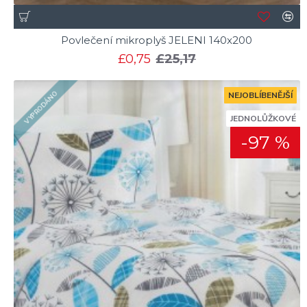
Povlečení mikroplyš JELENI 140x200
£0,75
£25,17
VYPRODÁNO
NEJOBLÍBENĚJŠÍ
JEDNOLŮŽKOVÉ
-97 %