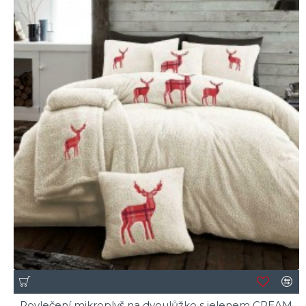
Povlečení mikroplyš na dvoulůžko s jelenem CREAM