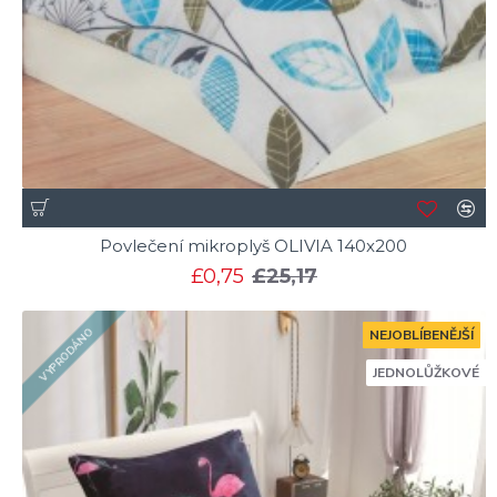
Povlečení mikroplyš OLIVIA 140x200
£0,75
£25,17
VYPRODÁNO
NEJOBLÍBENĚJŠÍ
JEDNOLŮŽKOVÉ