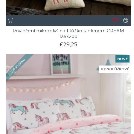
Povlečení mikroplyš na 1-lůžko s jelenem CREAM
135x200
£29,25
NOVÝ
VYPRODÁNO
JEDNOLŮŽKOVÉ