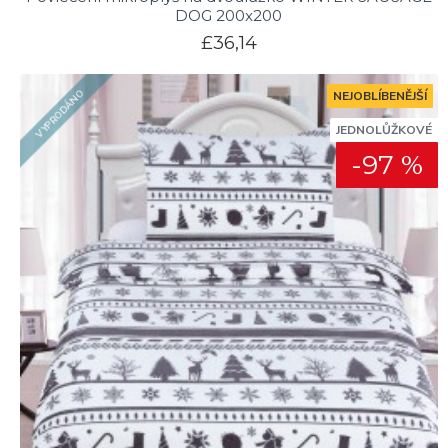
DOG 200x200
£36,14
VYPRODÁNO
NEJOBLÍBENĚJŠÍ
JEDNOLŮŽKOVÉ
-97 %