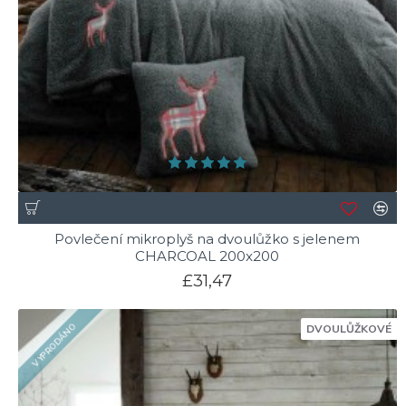
Povlečení mikroplyš na dvoulůžko s jelenem
CHARCOAL 200x200
£31,47
VYPRODÁNO
DVOULŮŽKOVÉ