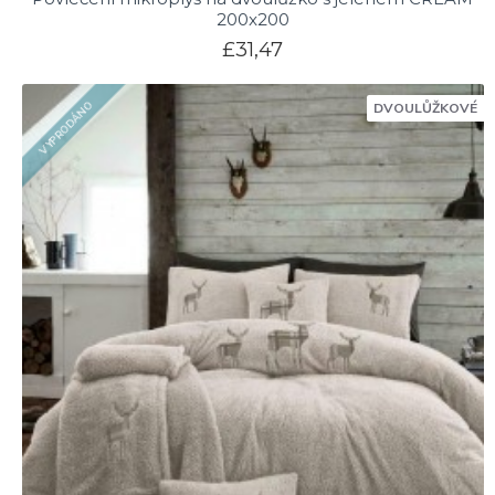
200x200
£31,47
VYPRODÁNO
DVOULŮŽKOVÉ