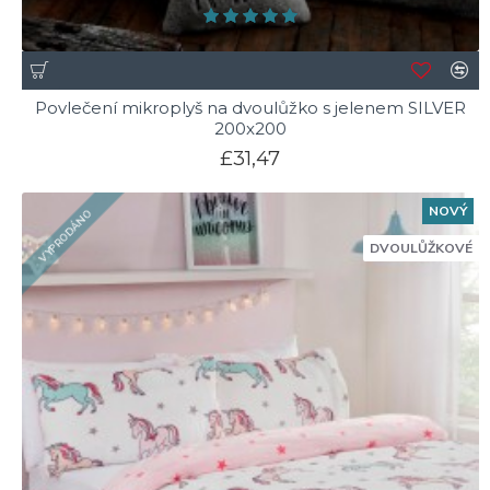
Povlečení mikroplyš na dvoulůžko s jelenem SILVER
200x200
£31,47
NOVÝ
VYPRODÁNO
DVOULŮŽKOVÉ