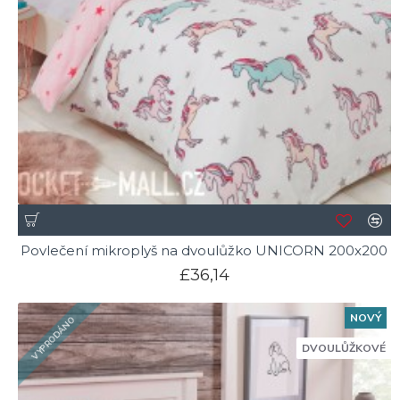
Povlečení mikroplyš na dvoulůžko UNICORN 200x200
£36,14
NOVÝ
VYPRODÁNO
DVOULŮŽKOVÉ