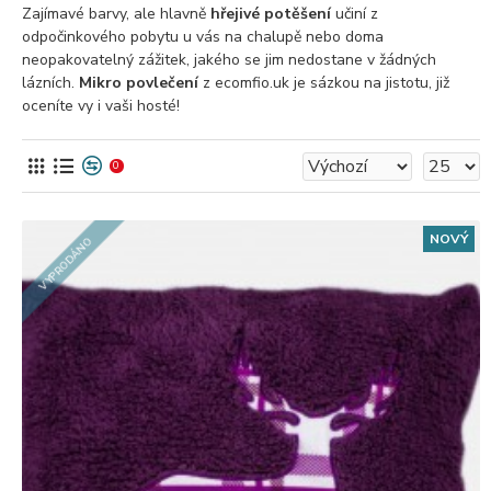
Zajímavé barvy, ale hlavně
hřejivé potěšení
učiní z
odpočinkového pobytu u vás na chalupě nebo doma
neopakovatelný zážitek, jakého se jim nedostane v žádných
lázních.
Mikro povlečení
z ecomfio.uk je sázkou na jistotu, již
oceníte vy i vaši hosté!
0
NOVÝ
VYPRODÁNO