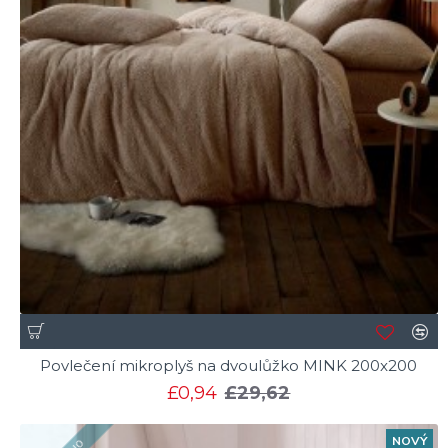
Povlečení mikroplyš na dvoulůžko MINK 200x200
£0,94
£29,62
NOVÝ