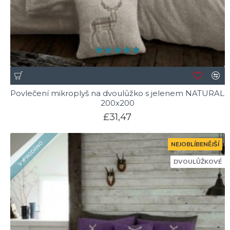
Povlečení mikroplyš na dvoulůžko s jelenem NATURAL
200x200
£31,47
VYPRODÁNO
NEJOBLÍBENĚJŠÍ
DVOULŮŽKOVÉ