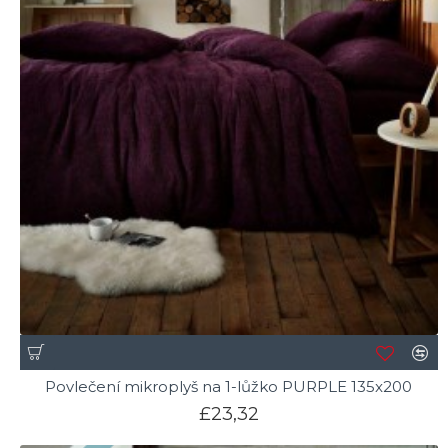
Povlečení mikroplyš na 1-lůžko PURPLE 135x200
£23,32