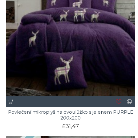
Povlečení mikroplyš na dvoulůžko s jelenem PURPLE
200x200
£31,47