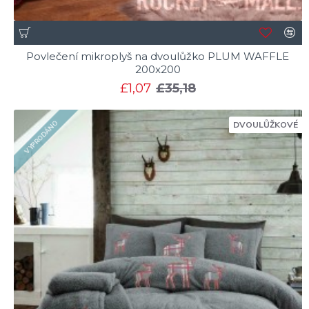
Povlečení mikroplyš na dvoulůžko PLUM WAFFLE
200x200
£1,07
£35,18
VYPRODÁNO
DVOULŮŽKOVÉ