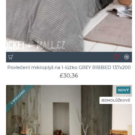
Povlečení mikroplyš na 1-lůžko GREY RIBBED 137x200
£30,36
NOVÝ
VYPRODÁNO
JEDNOLŮŽKOVÉ