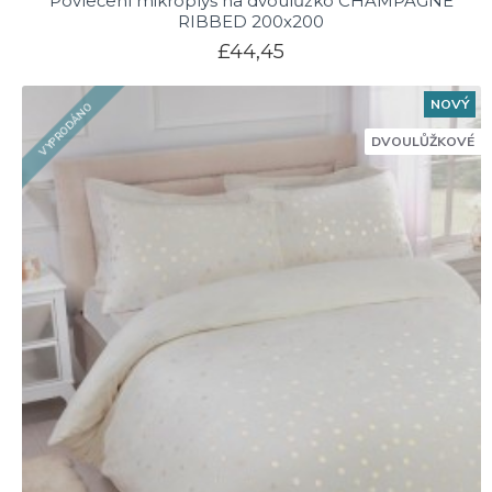
Povlečení mikroplyš na dvoulůžko CHAMPAGNE
RIBBED 200x200
£44,45
NOVÝ
VYPRODÁNO
DVOULŮŽKOVÉ