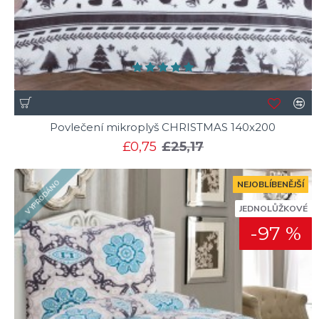
Povlečení mikroplyš CHRISTMAS 140x200
£0,75
£25,17
VYPRODÁNO
NEJOBLÍBENĚJŠÍ
JEDNOLŮŽKOVÉ
-97 %