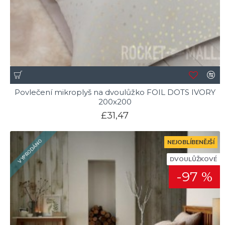
Povlečení mikroplyš na dvoulůžko FOIL DOTS IVORY
200x200
£31,47
VYPRODÁNO
NEJOBLÍBENĚJŠÍ
DVOULŮŽKOVÉ
-97 %