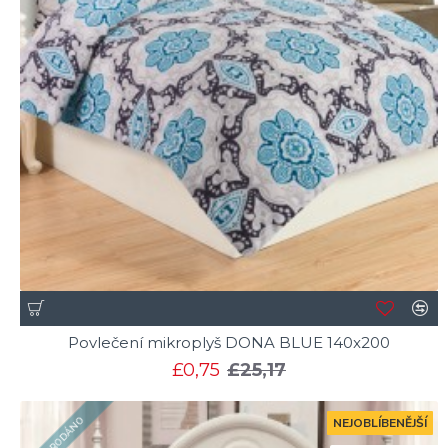
Povlečení mikroplyš DONA BLUE 140x200
£0,75
£25,17
VYPRODÁNO
NEJOBLÍBENĚJŠÍ