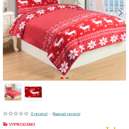
0 recenzí
-
Napsat recenzi
VYPRODÁNO