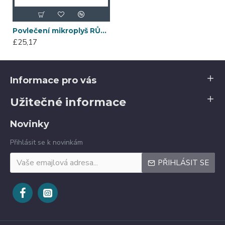
Povlečení mikroplyš RŮŽOVÉ HVĚZDY 140x200
£25,17
Informace pro vás
Užitečné informace
Novinky
Přihlásit se k novinkám
PŘIHLÁSIT SE