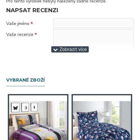
Pro tento výrobek nebyly nalezeny žádné recenze.
NAPSAT RECENZI
Vaše jméno
Vaše recenze
Poznámka:
Nepoužívejte HTML tagy!
Špatný
Dobrý
Hodnocení
VYBRANÉ ZBOŽÍ
Antispam
Zadejte kód