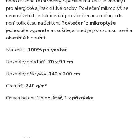
nebo chladné letní večery. Speciální materiál je vhodný i
pro alergické a jinak citlivé osoby. Povlečení mikroplyš se
nemusí žehlit, je tak ideální pro vícečlennou rodinu, kde
není tolik času na žehlení.
Povlečení z mikroplyše
jednoduše vyperete a usušíte, a hned je jako zbrusu nové a
okamžitě k použití.
Materiál:
100% polyester
Rozměry polštářů:
70 x 90 cm
Rozměry přikrývky:
140 x 200 cm
Gramáž:
240 g/m²
Obsah balení: 1 x
polštář
, 1 x
přikrývka