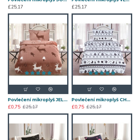
£25,17
£25,17
Povlečení mikroplyš JELENI 140x200
Povlečení mikroplyš CHRISTMAS 140x200
£0,75
£25,17
£0,75
£25,17