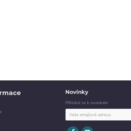
ormace
Novinky
Přihlásit se k novinkám
e