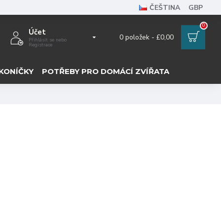
ČEŠTINA
GBP
0
Účet
0 položek - £0,00
Přihlásit se nebo
Registrace
KONÍČKY
POTŘEBY PRO DOMÁCÍ ZVÍŘATA